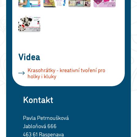
Videa
Krasohrátky - kreativní tvoření pro
holky i kluky
Kontakt
Pavla Petrnoušková
Jabloňová 666
463 61 Raspenava