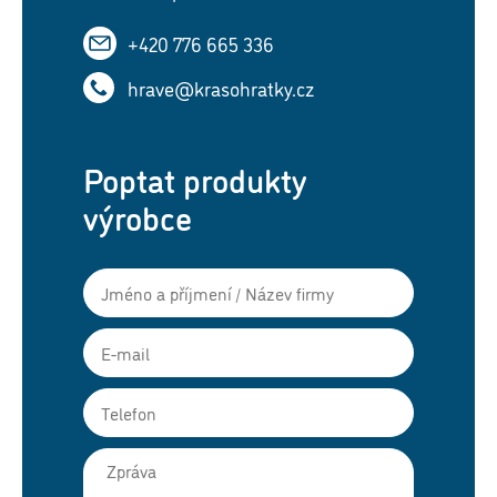
+420 776 665 336
hrave@krasohratky.cz
Poptat produkty
výrobce