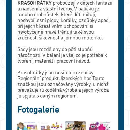
KRASOHRÁTKY
probouzejí v dětech fantazii
a nadšení z vlastní tvorby. V balíčku je
mnoho drobnůstek, které děti milují,
nechybí lesní plody, korálky, ozdůbky apod.,
při jejichž kreativním uchopování si
ne/obyčejně hravě trénují také svou
zručnost, šikovnost a jemnou motoriku.
Sady jsou rozděleny do pěti stupňů
náročnosti. V balení je vše, co je potřeba k
tvoření, materiál i pracovní návod.
Krasohrátky jsou nositelem značky
Regionální produkt Jizerských hor. Touto
značkou jsou označovány výrobky, u nichž
převažuje rukodělná výroba a jejich výroba
je spjata s daným regionem.
Fotogalerie