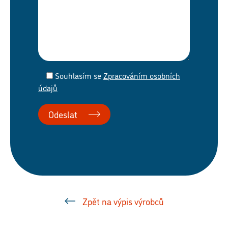
Souhlasím
se
Zpracováním osobních
údajů
Zpět na výpis výrobců